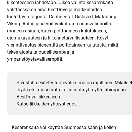
liikenteeseen lähdetään. Oikea valinta kesärenkaita
valittaessa on aina BestDrive ja markkinoiden
luotettavin tarjonta: Continental, Gislaved, Matador ja
Viking. Autoilijana voit vaikuttaa rengasvalinnoilla
moneen asiaan, kuten polttoaineen kulutukseen,
ajomukavuuteen ja liikenneturvallisuuteen. Kevyt
vierintävastus pienentää polttoaineen kulutusta, mikä
tekee ajosta taloudellisempaa ja
ympäristöystävällisempää.
Sivustolla esitetty tuotevalikoima on rajallinen. Mikäli e
löydä etsimiäsi tuotteita, niin ota yhteyttä lähimpään
BestDrive-liikkeeseen.
Katso liikkeiden yhteystiedot.
Kesärenkaita voi käyttää Suomessa sään ja kelien