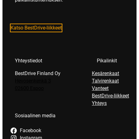
Katso BestDrive-liikkeet
Yhteystiedot
Pikalinkit
BestDrive Finland Oy
Kesärenkaat
Hevosenkenkä 3
Talvirenkaat
02600 Espoo
Vanteet
BestDrive-liikkeet
Yhteys
Sosiaalinen media
Facebook
Instagram