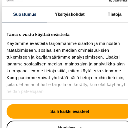
Suostumus
Yksityiskohdat
Tietoja
KESÄRENGAS
KESÄRENGAS
Tämä sivusto käyttää evästeitä
Continental
Continental
Käytämme evästeitä tarjoamamme sisällön ja mainosten
EcoContact 6
SportContact 6
räätälöimiseen, sosiaalisen median ominaisuuksien
tukemiseen ja kävijämäärämme analysoimiseen. Lisäksi
jaamme sosiaalisen median, mainosalan ja analytiikka-alan
kumppaneillemme tietoja siitä, miten käytät sivustoamme.
Kumppanimme voivat yhdistää näitä tietoja muihin tietoihin,
joita olet antanut heille tai joita on kerätty, kun olet käyttänyt
heidän palvelujaan.
Salli kaikki evästeet
KESÄRENGAS
KESÄRENGAS
Muokkaa