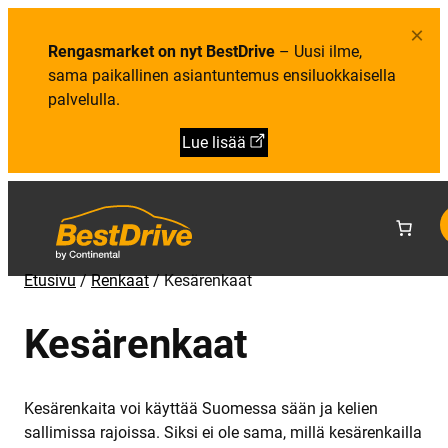
×
Rengasmarket on nyt BestDrive
– Uusi ilme,
sama paikallinen asiantuntemus ensiluokkaisella
palvelulla.
Lue lisää
Etusivu
/
Renkaat
/
Kesärenkaat
Kesärenkaat
Kesärenkaita voi käyttää Suomessa sään ja kelien
sallimissa rajoissa. Siksi ei ole sama, millä kesärenkailla