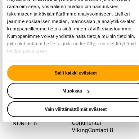
Katso rengasmerkinnät ohje ›
räätälöimiseen, sosiaalisen median ominaisuuksien
tukemiseen ja kävijämäärämme analysoimiseen. Lisäksi
jaamme sosiaalisen median, mainosalan ja analytiikka-alan
kumppaneillemme tietoja siitä, miten käytät sivustoamme.
Kumppanimme voivat yhdistää näitä tietoja muihin tietoihin,
Ajoneuvotyyppi:
Henkilöautot
joita olet antanut heille tai joita on kerätty, kun olet käyttänyt
heidän palvelujaan.
Salli kaikki evästeet
Muokkaa
Vain välttämättömät evästeet
TALVIRENGAS – KITKA
Barum POLARIS
Continental
NORTH 6
VikingContact 8