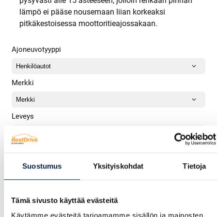
pysyvästi alle 15 asteeseen, jolloin renkaan pinnan
lämpö ei pääse nousemaan liian korkeaksi
pitkäkestoisessa moottoritieajossakaan.
Ajoneuvotyyppi
Merkki
Leveys
Profiili
Suostumus
Yksityiskohdat
Tietoja
Vannekoko
Tämä sivusto käyttää evästeitä
Käytämme evästeitä tarjoamamme sisällön ja mainosten