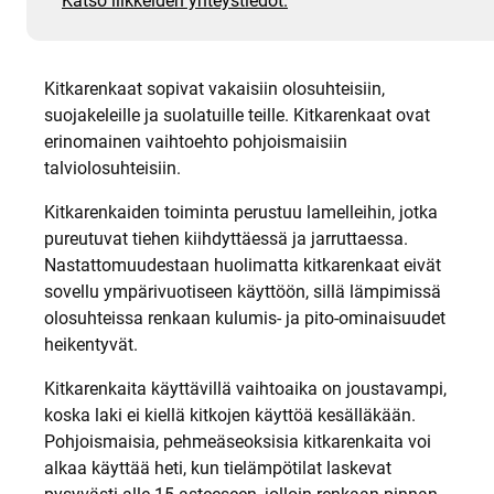
Katso liikkeiden yhteystiedot.
Kitkarenkaat sopivat vakaisiin olosuhteisiin,
suojakeleille ja suolatuille teille. Kitkarenkaat ovat
erinomainen vaihtoehto pohjoismaisiin
talviolosuhteisiin.
Kitkarenkaiden toiminta perustuu lamelleihin, jotka
pureutuvat tiehen kiihdyttäessä ja jarruttaessa.
Nastattomuudestaan huolimatta kitkarenkaat eivät
sovellu ympärivuotiseen käyttöön, sillä lämpimissä
olosuhteissa renkaan kulumis- ja pito-ominaisuudet
heikentyvät.
Kitkarenkaita käyttävillä vaihtoaika on joustavampi,
koska laki ei kiellä kitkojen käyttöä kesälläkään.
Pohjoismaisia, pehmeäseoksisia kitkarenkaita voi
alkaa käyttää heti, kun tielämpötilat laskevat