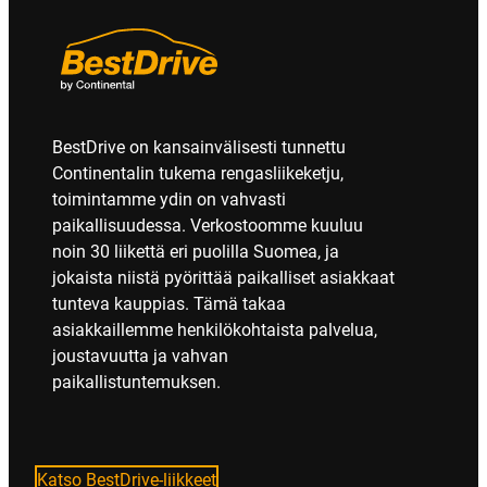
BestDrive on kansainvälisesti tunnettu
Continentalin tukema rengasliikeketju,
toimintamme ydin on vahvasti
paikallisuudessa. Verkostoomme kuuluu
noin 30 liikettä eri puolilla Suomea, ja
jokaista niistä pyörittää paikalliset asiakkaat
tunteva kauppias. Tämä takaa
asiakkaillemme henkilökohtaista palvelua,
joustavuutta ja vahvan
paikallistuntemuksen.
Katso BestDrive-liikkeet