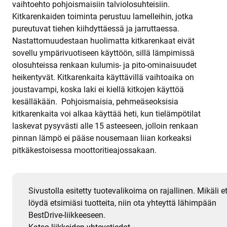
vaihtoehto pohjoismaisiin talviolosuhteisiin.
Kitkarenkaiden toiminta perustuu lamelleihin, jotka
pureutuvat tiehen kiihdyttäessä ja jarruttaessa.
Nastattomuudestaan huolimatta kitkarenkaat eivät
sovellu ympärivuotiseen käyttöön, sillä lämpimissä
olosuhteissa renkaan kulumis- ja pito-ominaisuudet
heikentyvät. Kitkarenkaita käyttävillä vaihtoaika on
joustavampi, koska laki ei kiellä kitkojen käyttöä
kesälläkään. Pohjoismaisia, pehmeäseoksisia
kitkarenkaita voi alkaa käyttää heti, kun tielämpötilat
laskevat pysyvästi alle 15 asteeseen, jolloin renkaan
pinnan lämpö ei pääse nousemaan liian korkeaksi
pitkäkestoisessa moottoritieajossakaan.
Sivustolla esitetty tuotevalikoima on rajallinen. Mikäli e
löydä etsimiäsi tuotteita, niin ota yhteyttä lähimpään
BestDrive-liikkeeseen.