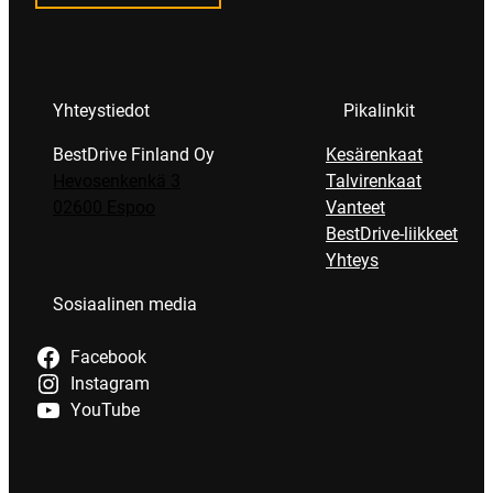
Yhteystiedot
Pikalinkit
BestDrive Finland Oy
Kesärenkaat
Hevosenkenkä 3
Talvirenkaat
02600 Espoo
Vanteet
BestDrive-liikkeet
Yhteys
Sosiaalinen media
Facebook
Instagram
YouTube