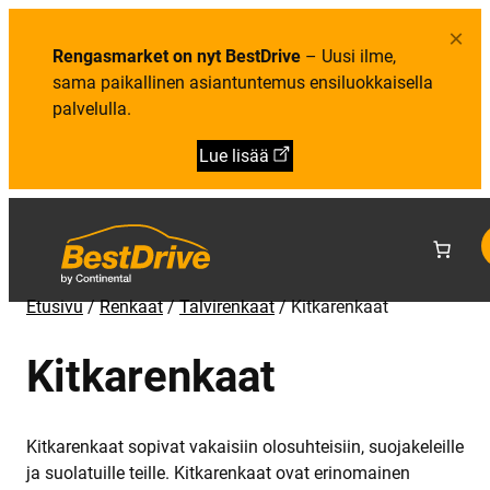
×
Rengasmarket on nyt BestDrive
– Uusi ilme,
sama paikallinen asiantuntemus ensiluokkaisella
palvelulla.
Lue lisää
Etusivu
/
Renkaat
/
Talvirenkaat
/
Kitkarenkaat
Kitkarenkaat
Kitkarenkaat sopivat vakaisiin olosuhteisiin, suojakeleille
ja suolatuille teille. Kitkarenkaat ovat erinomainen