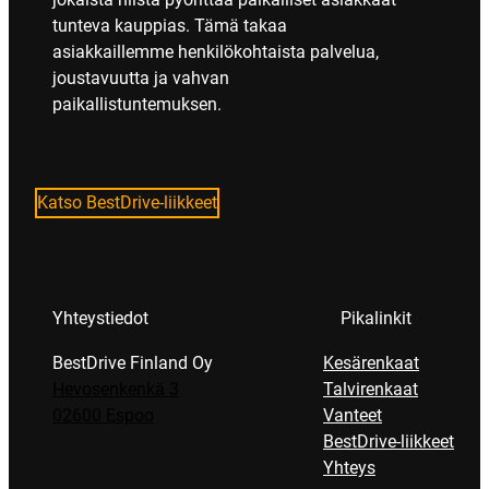
tunteva kauppias. Tämä takaa
asiakkaillemme henkilökohtaista palvelua,
joustavuutta ja vahvan
paikallistuntemuksen.
Katso BestDrive-liikkeet
Yhteystiedot
Pikalinkit
BestDrive Finland Oy
Kesärenkaat
Hevosenkenkä 3
Talvirenkaat
02600 Espoo
Vanteet
BestDrive-liikkeet
Yhteys