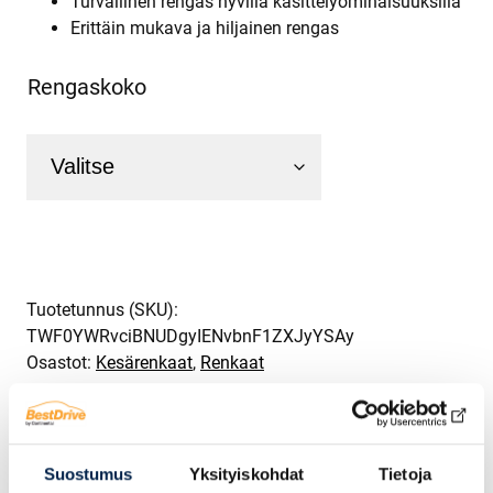
Turvallinen rengas hyvillä käsittelyominaisuuksilla
Erittäin mukava ja hiljainen rengas
Rengaskoko
Tuotetunnus (SKU):
TWF0YWRvciBNUDgyIENvbnF1ZXJyYSAy
Osastot:
Kesärenkaat
,
Renkaat
Suostumus
Yksityiskohdat
Tietoja