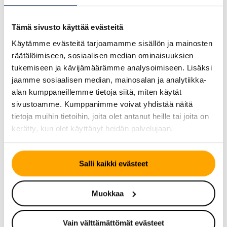
Tutustu myös
Tämä sivusto käyttää evästeitä
Käytämme evästeitä tarjoamamme sisällön ja mainosten
räätälöimiseen, sosiaalisen median ominaisuuksien
tukemiseen ja kävijämäärämme analysoimiseen. Lisäksi
jaamme sosiaalisen median, mainosalan ja analytiikka-
alan kumppaneillemme tietoja siitä, miten käytät
sivustoamme. Kumppanimme voivat yhdistää näitä
tietoja muihin tietoihin, joita olet antanut heille tai joita on
kerätty, kun olet käyttänyt heidän palvelujaan.
KESÄRENGAS
KESÄRENGAS
Salli kaikki evästeet
Continental
Continental
ContiSportContact 5P
CrossContact LX Sport
ContiSeal
Muokkaa
Vain välttämättömät evästeet