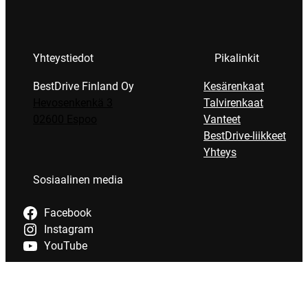
Yhteystiedot
Pikalinkit
BestDrive Finland Oy
Kesärenkaat
Hevosenkenkä 3
Talvirenkaat
02600 Espoo
Vanteet
BestDrive-liikkeet
Yhteys
Sosiaalinen media
Facebook
Instagram
YouTube