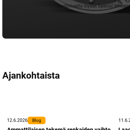
BestDriveilta löydät Special Wheels
Ajankohtaista
12.6.2026
11.6.
Blog
Ammattilaisen tekemä renkaiden vaihto
Laad