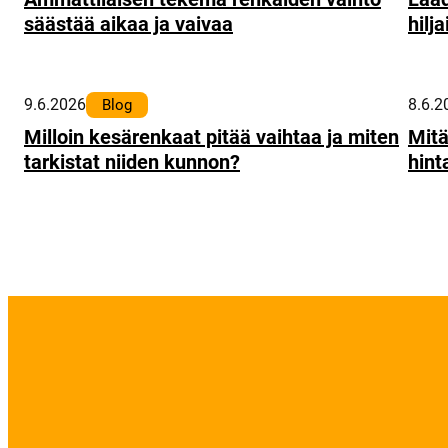
säästää aikaa ja vaivaa
hilj
9.6.2026
8.6.2
Blog
Milloin kesärenkaat pitää vaihtaa ja miten
Mitä
tarkistat niiden kunnon?
hint