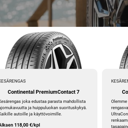
KESÄRENGAS
KESÄRE
Continental PremiumContact 7
Co
Kesärengas joka edustaa parasta mahdollista
Olemme 
ajomukavuutta ja huippuluokan suorituskykyä.
rengasva
Kaikille autoille ja käyttövoimille.
UltraCon
renkaamm
Alkaen
118,00
€
/kpl
tasapain