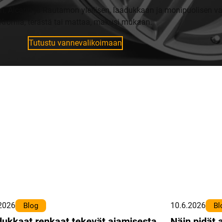
in, Alcarin ja Rautamon ylellisen, laadukkaan ja monipuolisen 
Kromia, terästä tai mattaa, makusi mukaan.
Tutustu vannevalikoimaan
2026
10.6.2026
Blog
Bl
ukkaat renkaat tekevät ajamisesta
Näin pidät 