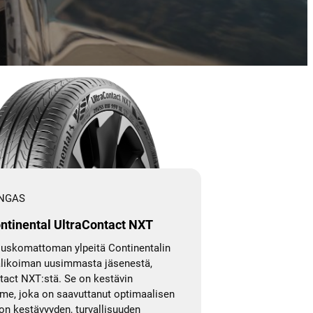
t
y
k
s
e
n
ä
NGAS
ntinental UltraContact NXT
uskomattoman ylpeitä Continentalin
likoiman uusimmasta jäsenestä,
tact NXT:stä. Se on kestävin
e, joka on saavuttanut optimaalisen
on kestävyyden, turvallisuuden