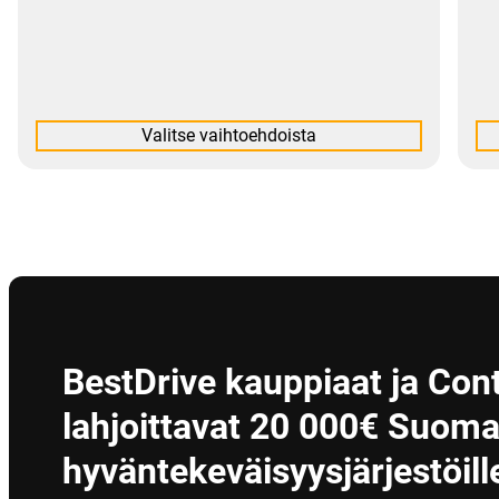
Valitse vaihtoehdoista
BestDrive kauppiaat ja Cont
lahjoittavat 20 000€ Suomal
hyväntekeväisyysjärjestöill