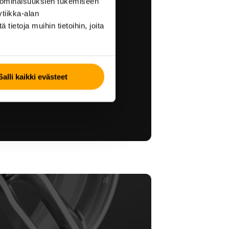
 ominaisuuksien tukemiseen
gaspalvelut
tiikka-alan
ietoja muihin tietoihin, joita
ammattilaisia. Koulutetut ja
 renkaiden vaihdot,
kset ja säilytyksen aina
Salli kaikki evästeet