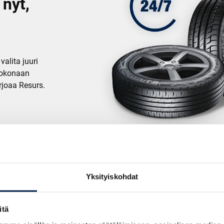
 nyt,
valita juuri
kokonaan
arjoaa Resurs.
Yksityiskohdat
itä
BestDrivelta saat