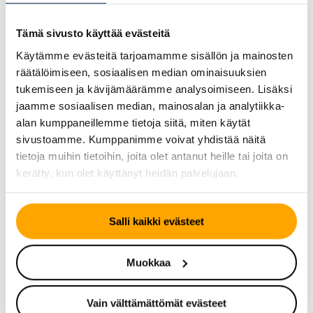
Kaapelikatu 5
50130 Mikkeli
Tämä sivusto käyttää evästeitä
Katso sijainti kartalta
Käytämme evästeitä tarjoamamme sisällön ja mainosten
räätälöimiseen, sosiaalisen median ominaisuuksien
0105043730
tukemiseen ja kävijämäärämme analysoimiseen. Lisäksi
Sähköposti
jaamme sosiaalisen median, mainosalan ja analytiikka-
alan kumppaneillemme tietoja siitä, miten käytät
Verkkosivu
sivustoamme. Kumppanimme voivat yhdistää näitä
tietoja muihin tietoihin, joita olet antanut heille tai joita on
kerätty, kun olet käyttänyt heidän palvelujaan.
BestDrive Närpiö
Salli kaikki evästeet
CB-Däck Kb
Terminalvägen 16
64200 Närpes
Muokkaa
Katso sijainti kartalta
Vain välttämättömät evästeet
06 347 3560