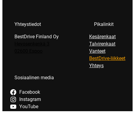
Yhteystiedot
Pikalinkit
BestDrive Finland Oy
Kesärenkaat
Hevosenkenkä 3
Talvirenkaat
02600 Espoo
Vanteet
BestDrive-liikkeet
Yhteys
Sosiaalinen media
Facebook
Instagram
YouTube