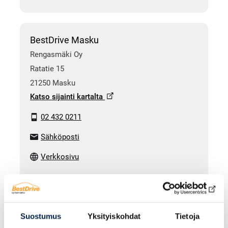
BestDrive Masku
Rengasmäki Oy
Ratatie 15
21250 Masku
Katso sijainti kartalta
02 432 0211
Sähköposti
Verkkosivu
BestDrive Mikkeli (AS-Huolto)
Suostumus
Yksityiskohdat
Tietoja
Allcar Service Oy