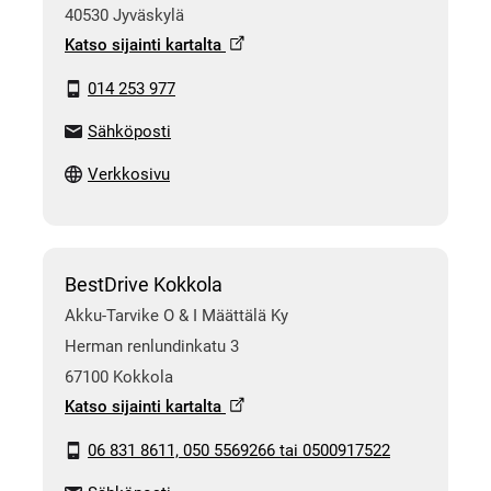
40530 Jyväskylä
Katso sijainti kartalta
014 253 977
Sähköposti
Verkkosivu
BestDrive Kokkola
Akku-Tarvike O & I Määttälä Ky
Herman renlundinkatu 3
67100 Kokkola
Katso sijainti kartalta
06 831 8611, 050 5569266 tai 0500917522