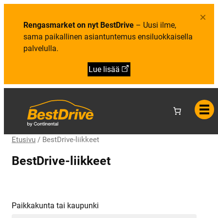
i
e
b
e
l
m
×
t
u
e
Rengasmarket on nyt BestDrive
– Uusi ilme,
o
t
n
a
u
sama paikallinen asiantuntemus ensiluokkaisella
:
palvelulla.
B
e
s
Lue lisää
t
D
r
i
v
e
y
r
i
t
Etusivu
/
BestDrive-liikkeet
y
k
BestDrive-liikkeet
s
e
n
ä
Paikkakunta tai kaupunki