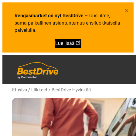
×
Rengasmarket on nyt BestDrive
– Uusi ilme,
sama paikallinen asiantuntemus ensiluokkaisella
palvelulla.
Lue lisää
Etusivu
/
Liikkeet
/
BestDrive Hyvinkää