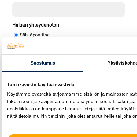
Haluan yhteydenoton
Sähköpostitse
Puhelimitse
Jättämällä yhteystietosi hyväksyt henkilötietojen
tallentamisen ja käytön tietosuojaselosteemme
Suostumus
Yksityiskohd
mukaisesti.
Tutustu tietosuojaselosteeseen
Tämä sivusto käyttää evästeitä
Käytämme evästeitä tarjoamamme sisällön ja mainosten räät
tukemiseen ja kävijämäärämme analysoimiseen. Lisäksi jaa
analytiikka-alan kumppaneillemme tietoja siitä, miten käyt
näitä tietoja muihin tietoihin, joita olet antanut heille tai joit