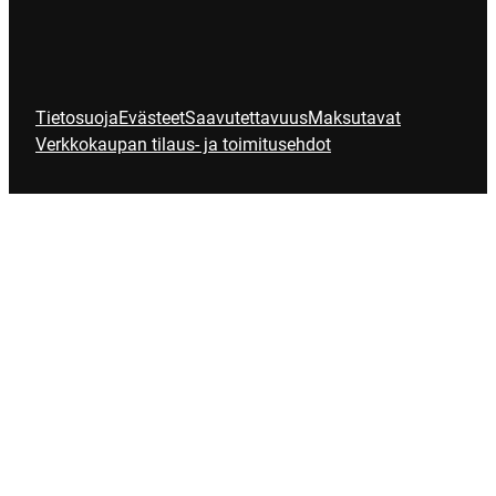
Tietosuoja
Evästeet
Saavutettavuus
Maksutavat
Verkkokaupan tilaus- ja toimitusehdot