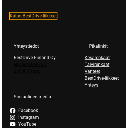
Katso BestDrive-liikkeet
Yhteystiedot
Pikalinkit
BestDrive Finland Oy
Kesärenkaat
Hevosenkenkä 3
Talvirenkaat
02600 Espoo
Vanteet
BestDrive-liikkeet
Yhteys
Sosiaalinen media
Facebook
Instagram
YouTube