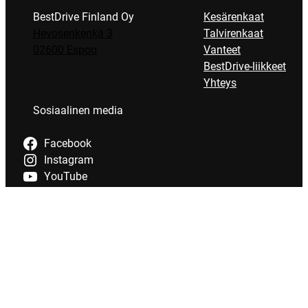
BestDrive Finland Oy
Kesärenkaat
Hevosenkenkä 3
Talvirenkaat
02600 Espoo
Vanteet
BestDrive-liikkeet
Yhteys
Sosiaalinen media
Facebook
Instagram
YouTube
Tietosuoja
Evästeet
Saavutettavuus
Maksutavat
Verkkokaupan tilaus- ja toimitusehdot