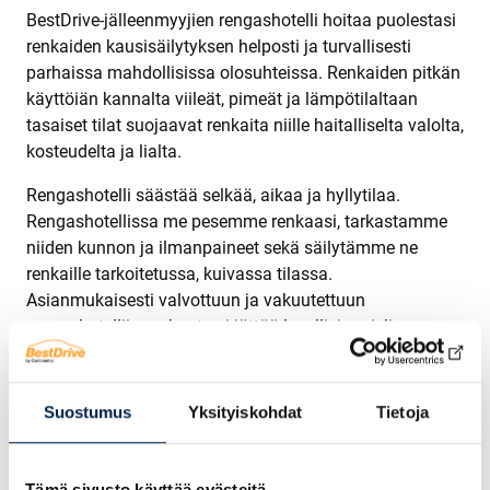
BestDrive-jälleenmyyjien rengashotelli hoitaa puolestasi
renkaiden kausisäilytyksen helposti ja turvallisesti
parhaissa mahdollisissa olosuhteissa. Renkaiden pitkän
käyttöiän kannalta viileät, pimeät ja lämpötilaltaan
tasaiset tilat suojaavat renkaita niille haitalliselta valolta,
kosteudelta ja lialta.
Rengashotelli säästää selkää, aikaa ja hyllytilaa.
Rengashotellissa me pesemme renkaasi, tarkastamme
niiden kunnon ja ilmanpaineet sekä säilytämme ne
renkaille tarkoitetussa, kuivassa tilassa.
Asianmukaisesti valvottuun ja vakuutettuun
rengashotelliin renkaat voi jättää levollisin mielin.
Samalla säästät tilaa ja vältyt renkaiden kuljettamisen
vaivalta.
Suostumus
Yksityiskohdat
Tietoja
Rengashotellin tarkoitus on vapauttaa sinut
rengasmurheilta kokonaan. Olemme sinuun yhteydessä
säilytyskauden aikana, jos renkaiden kunnossa on jotain
Tämä sivusto käyttää evästeitä