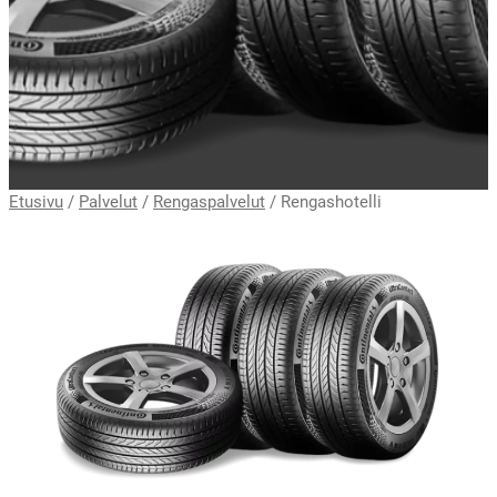
Etusivu
/
Palvelut
/
Rengaspalvelut
/
Rengashotelli