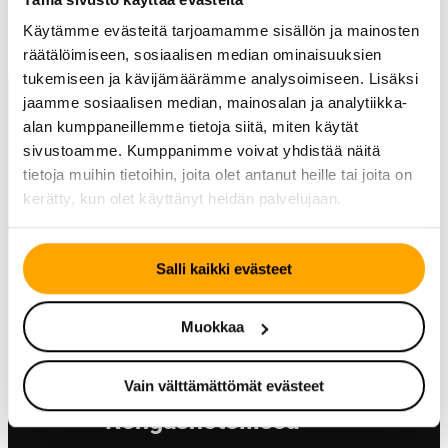
huolestuttavaa. Muuten kutsumme sinut
Käytämme evästeitä tarjoamamme sisällön ja mainosten
renkaanvaihtoon, kun sesonki pyörähtää käyntiin.
räätälöimiseen, sosiaalisen median ominaisuuksien
tukemiseen ja kävijämäärämme analysoimiseen. Lisäksi
jaamme sosiaalisen median, mainosalan ja analytiikka-
alan kumppaneillemme tietoja siitä, miten käytät
sivustoamme. Kumppanimme voivat yhdistää näitä
tietoja muihin tietoihin, joita olet antanut heille tai joita on
kerätty, kun olet käyttänyt heidän palvelujaan.
Salli kaikki evästeet
Muokkaa
Säilytä renkaasi BestDriven
Vain välttämättömät evästeet
Rengashotellissa