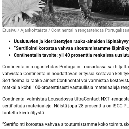
Etusivu
/
Ajankohtaista
/
Continentalin rengastehdas Portugalissa
Uusiutuvien ja kierrätettyjen raaka-aineiden läpinäkyvyy
”Sertifiointi korostaa vahvaa sitoutumistamme läpinäky
Continentalin tavoite: yli 40 prosenttia renkaissa uusi
Continentalin rengastehdas Portugalin Lousadossa sai hiljattai
vahvistaa Continentalin noudattavan erityisiä kestävän kehity
Sertifioimalla raaka-aineet Continental voi varmistaa kestävist
matkalla kohti 100-prosenttisesti vastuullisia materiaaleja r
Continental valmistaa Lousadossa UltraContact NXT -rengasta,
sertifioituja materiaaleja. Näistä jopa 28 prosenttia on ISCC PL
tuotettu kiertoöljystä.
”Sertifiointi korostaa vahvaa sitoutumistamme koko toimitusk