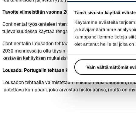
Tavoite viimeistään vuonna 2050: täysin vastuullisista materi
Tämä sivusto käyttää eväste
Käytämme evästeitä tarjoama
Continental työskentelee intensiivisesti vaihtaakseen mahdolli
ja kävijämäärämme analysoim
tulevaisuudessa käyttää rengastuotannossa, ovat esimerkiksi ma
kumppaneillemme tietoja siitä
Continentalin Lousadon tehtaan sertifiointi on jälleen yksi tärk
olet antanut heille tai joita o
2030 mennessä ja olla täysin ilmastoneutraali vuoteen 2050 m
kestävän kehityksen mukaisista materiaaleista valmistettuja.
Vain välttämättömät ev
Lousado: Portugalin tehtaan katse tulevaisuudessa
Lousadon tehtaalla valmistetaan renkaita henkilöautoihin, maa
luotettava kumppani, joka arvostaa historiaansa, mutta on my