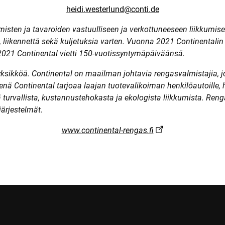
heidi.westerlund@conti.de
misten ja tavaroiden vastuulliseen ja verkottuneeseen liikkumisee
, liikennettä sekä kuljetuksia varten. Vuonna 2021 Continentalin l
2021 Continental vietti 150-vuotissyntymäpäiväänsä.
ksikköä. Continental on maailman johtavia rengasvalmistajia, jo
nä Continental tarjoaa laajan tuotevalikoiman henkilöautoille, hy
ä turvallista, kustannustehokasta ja ekologista liikkumista. Ren
järjestelmät.
www.continental-rengas.fi