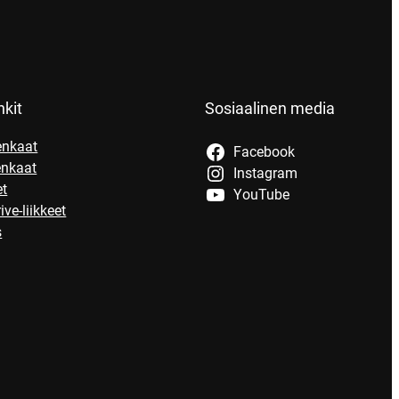
nkit
Sosiaalinen media
enkaat
Facebook
enkaat
Instagram
et
YouTube
ive-liikkeet
s