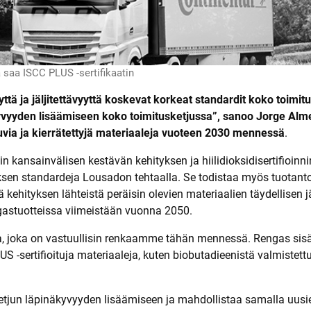
 saa ISCC PLUS -sertifikaatin
ttä ja jäljitettävyyttä koskevat korkeat standardit koko toimitu
vyyden lisäämiseen koko toimitusketjussa”, sanoo Jorge Almei
utuvia ja kierrätettyjä materiaaleja vuoteen 2030 mennessä
.
n kansainvälisen kestävän kehityksen ja hiilidioksidisertifioinni
ksen standardeja Lousadon tehtaalla. Se todistaa myös tuotantop
ä kehityksen lähteistä peräisin olevien materiaalien täydellisen j
engastuotteissa viimeistään vuonna 2050.
 joka on vastuullisin renkaamme tähän mennessä. Rengas sisältä
US -sertifioituja materiaaleja, kuten biobutadieenistä valmistettu
etjun läpinäkyvyyden lisäämiseen ja mahdollistaa samalla uusi