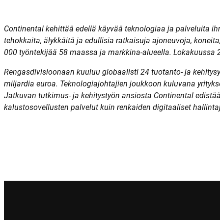
Continental kehittää edellä käyvää teknologiaa ja palveluita ih
tehokkaita, älykkäitä ja edullisia ratkaisuja ajoneuvoja, koneita
000 työntekijää 58 maassa ja markkina-alueella. Lokakuussa 
Rengasdivisioonaan kuuluu globaalisti 24 tuotanto- ja kehitysy
miljardia euroa. Teknologiajohtajien joukkoon kuluvana yritykse
Jatkuvan tutkimus- ja kehitystyön ansiosta Continental edistä
kalustosovellusten palvelut kuin renkaiden digitaaliset hallinta