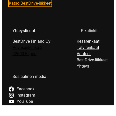
Katso BestDrive-liikkeet
Yhteystiedot
Pikalinkit
BestDrive Finland Oy
Kesärenkaat
Hevosenkenkä 3
Talvirenkaat
02600 Espoo
Vanteet
BestDrive-liikkeet
Yhteys
Sosiaalinen media
Facebook
Instagram
YouTube