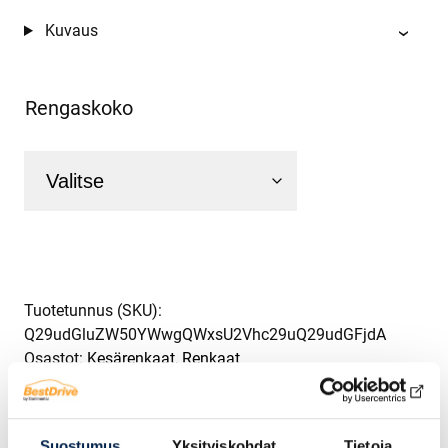
Kuvaus
Rengaskoko
Tuotetunnus (SKU):
Q29udGluZW50YWwgQWxsU2Vhc29uQ29udGFjdA
Osastot:
Kesärenkaat
,
Renkaat
Suostumus
Yksityiskohdat
Tietoja