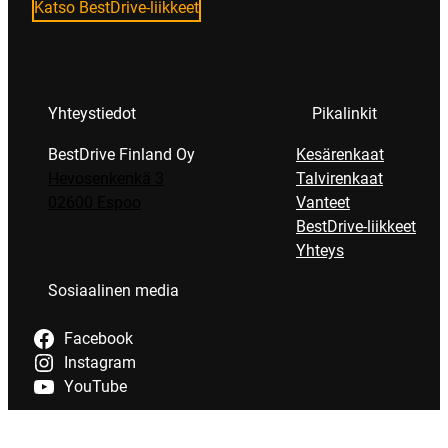
Katso BestDrive-liikkeet
Yhteystiedot
Pikalinkit
BestDrive Finland Oy
Kesärenkaat
Hevosenkenkä 3
Talvirenkaat
02600 Espoo
Vanteet
BestDrive-liikkeet
Yhteys
Sosiaalinen media
Facebook
Instagram
YouTube