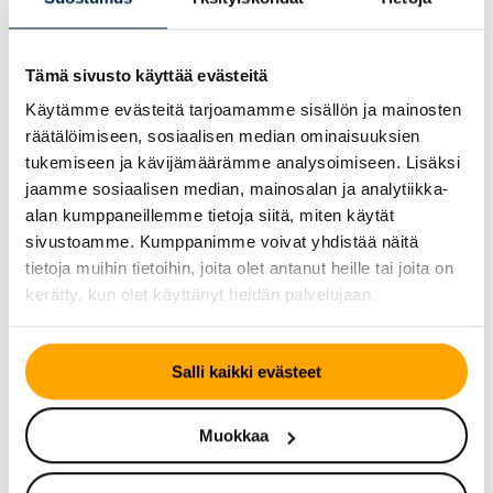
Tutustu myös
Tämä sivusto käyttää evästeitä
Käytämme evästeitä tarjoamamme sisällön ja mainosten
räätälöimiseen, sosiaalisen median ominaisuuksien
tukemiseen ja kävijämäärämme analysoimiseen. Lisäksi
jaamme sosiaalisen median, mainosalan ja analytiikka-
alan kumppaneillemme tietoja siitä, miten käytät
sivustoamme. Kumppanimme voivat yhdistää näitä
tietoja muihin tietoihin, joita olet antanut heille tai joita on
kerätty, kun olet käyttänyt heidän palvelujaan.
TALVIRENGAS – KITKA
KESÄRENGAS
Salli kaikki evästeet
Continental
Continental
VanContact Viking
ContiEcoContact 5
Muokkaa