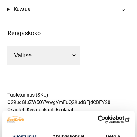
Kuvaus
Rengaskoko
Tuotetunnus (SKU):
Q29udGluZW50YWwgVmFuQ29udGFjdCBFY28
Osastot:
Kesärenkaat
,
Renkaat
Suostumus
Yksityiskohdat
Tietoja