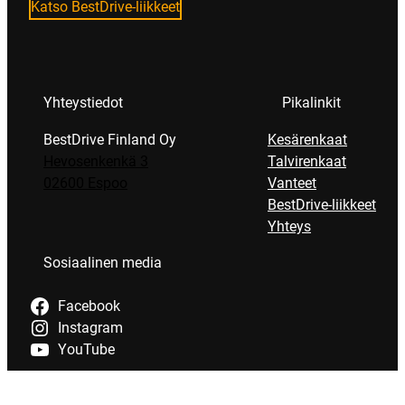
Katso BestDrive-liikkeet
Yhteystiedot
Pikalinkit
BestDrive Finland Oy
Kesärenkaat
Hevosenkenkä 3
Talvirenkaat
02600 Espoo
Vanteet
BestDrive-liikkeet
Yhteys
Sosiaalinen media
Facebook
Instagram
YouTube