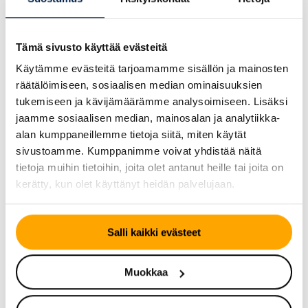
Tutustu myös
Tämä sivusto käyttää evästeitä
Käytämme evästeitä tarjoamamme sisällön ja mainosten
räätälöimiseen, sosiaalisen median ominaisuuksien
tukemiseen ja kävijämäärämme analysoimiseen. Lisäksi
jaamme sosiaalisen median, mainosalan ja analytiikka-
alan kumppaneillemme tietoja siitä, miten käytät
sivustoamme. Kumppanimme voivat yhdistää näitä
tietoja muihin tietoihin, joita olet antanut heille tai joita on
kerätty, kun olet käyttänyt heidän palvelujaan.
KESÄRENGAS
KESÄRENGAS
Salli kaikki evästeet
Continental
Continental
CrossContact LX Sport
CrossContact UHP
Muokkaa
ContiSilent