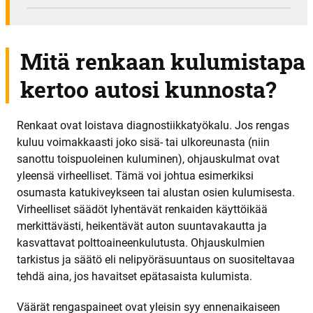
Mitä renkaan kulumistapa
kertoo autosi kunnosta?
Renkaat ovat loistava diagnostiikkatyökalu. Jos rengas
kuluu voimakkaasti joko sisä- tai ulkoreunasta (niin
sanottu toispuoleinen kuluminen), ohjauskulmat ovat
yleensä virheelliset. Tämä voi johtua esimerkiksi
osumasta katukiveykseen tai alustan osien kulumisesta.
Virheelliset säädöt lyhentävät renkaiden käyttöikää
merkittävästi, heikentävät auton suuntavakautta ja
kasvattavat polttoaineenkulutusta. Ohjauskulmien
tarkistus ja säätö eli nelipyöräsuuntaus on suositeltavaa
tehdä aina, jos havaitset epätasaista kulumista.
Väärät rengaspaineet ovat yleisin syy ennenaikaiseen