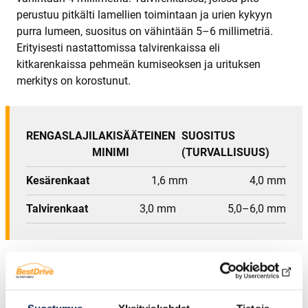
perustuu pitkälti lamellien toimintaan ja urien kykyyn
purra lumeen, suositus on vähintään 5–6 millimetriä.
Erityisesti nastattomissa talvirenkaissa eli
kitkarenkaissa pehmeän kumiseoksen ja urituksen
merkitys on korostunut.
RENGASLAJI
LAKISÄÄTEINEN
SUOSITUS
MINIMI
(TURVALLISUUS)
Kesärenkaat
1,6 mm
4,0 mm
Talvirenkaat
3,0 mm
5,0–6,0 mm
Kun renkaan pinta lähestyy suositeltua vaihtorajaa, on
aika kääntyä asiantuntijan puoleen ja hankkia uudet
kesärenkaat
tai
talvirenkaat
. Renkaiden uusiminen