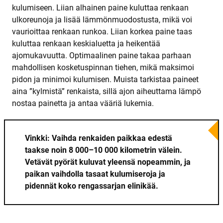
kulumiseen. Liian alhainen paine kuluttaa renkaan
ulkoreunoja ja lisää lämmönmuodostusta, mikä voi
vaurioittaa renkaan runkoa. Liian korkea paine taas
kuluttaa renkaan keskialuetta ja heikentää
ajomukavuutta. Optimaalinen paine takaa parhaan
mahdollisen kosketuspinnan tiehen, mikä maksimoi
pidon ja minimoi kulumisen. Muista tarkistaa paineet
aina ”kylmistä” renkaista, sillä ajon aiheuttama lämpö
nostaa painetta ja antaa vääriä lukemia.
Vinkki: Vaihda renkaiden paikkaa edestä
taakse noin 8 000–10 000 kilometrin välein.
Vetävät pyörät kuluvat yleensä nopeammin, ja
paikan vaihdolla tasaat kulumiseroja ja
pidennät koko rengassarjan elinikää.