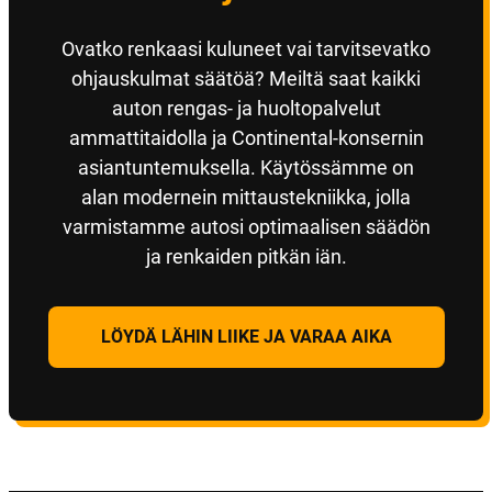
Ovatko renkaasi kuluneet vai tarvitsevatko
ohjauskulmat säätöä? Meiltä saat kaikki
auton rengas- ja huoltopalvelut
ammattitaidolla ja Continental-konsernin
asiantuntemuksella. Käytössämme on
alan modernein mittaustekniikka, jolla
varmistamme autosi optimaalisen säädön
ja renkaiden pitkän iän.
LÖYDÄ LÄHIN LIIKE JA VARAA AIKA