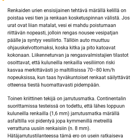
Renkaiden urien ensisijainen tehtävä märällä kelillä on
poistaa vesi tien ja renkaan kosketuspinnan välistä. Jos
urat ovat liian matalat, vesi ei mahdu poistumaan
riittävän nopeasti, jolloin rengas nousee vesipatjan
päälle ja syntyy vesiliirto. Tällöin auto muuttuu
ohjauskelvottomaksi, koska kitka ja pito katoavat
kokonaan. Liikenneturvan ja rengasvalmistajien tilastot
osoittavat, että kuluneilla renkailla vesiliirron riski
kasvaa merkittävästi jo maltillisissa 70–80 km/h
nopeuksissa, kun taas hyväkuntoiset renkaat säilyttävät
otteensa tiestä huomattavasti pidempään.
Toinen kriittinen tekijä on jarrutusmatka. Continentalin
suorittamissa testeissä on todettu, että lähes loppuun
kuluneilla renkailla (1,6 mm) jarrutusmatka märällä
asfaltilla voi pidentyä jopa kymmenillä metreillä
verrattuna uusiin renkaisiin (n. 8 mm).
Hätäjarrutustilanteessa tämä ero on usein ratkaiseva