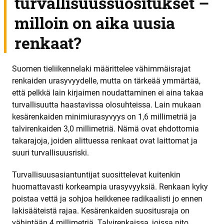
turvallisuussuositukset –
milloin on aika uusia
renkaat?
Suomen tieliikennelaki määrittelee vähimmäisrajat
renkaiden urasyvyydelle, mutta on tärkeää ymmärtää,
että pelkkä lain kirjaimen noudattaminen ei aina takaa
turvallisuutta haastavissa olosuhteissa. Lain mukaan
kesärenkaiden minimiurasyvyys on 1,6 millimetriä ja
talvirenkaiden 3,0 millimetriä. Nämä ovat ehdottomia
takarajoja, joiden alittuessa renkaat ovat laittomat ja
suuri turvallisuusriski.
Turvallisuusasiantuntijat suosittelevat kuitenkin
huomattavasti korkeampia urasyvyyksiä. Renkaan kyky
poistaa vettä ja sohjoa heikkenee radikaalisti jo ennen
lakisääteistä rajaa. Kesärenkaiden suositusraja on
vähintään 4 millimetriä. Talvirenkaissa, joissa pito