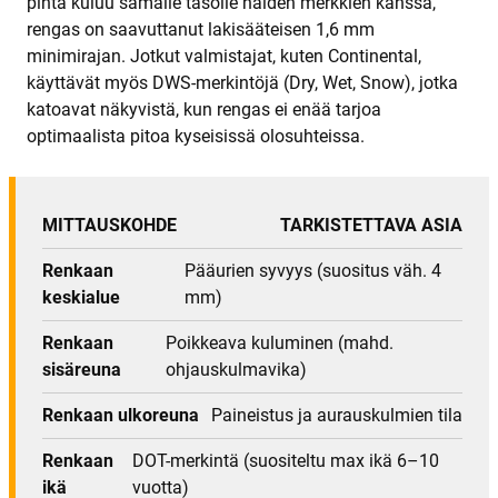
pinta kuluu samalle tasolle näiden merkkien kanssa,
rengas on saavuttanut lakisääteisen 1,6 mm
minimirajan. Jotkut valmistajat, kuten Continental,
käyttävät myös DWS-merkintöjä (Dry, Wet, Snow), jotka
katoavat näkyvistä, kun rengas ei enää tarjoa
optimaalista pitoa kyseisissä olosuhteissa.
MITTAUSKOHDE
TARKISTETTAVA ASIA
Renkaan
Pääurien syvyys (suositus väh. 4
keskialue
mm)
Renkaan
Poikkeava kuluminen (mahd.
sisäreuna
ohjauskulmavika)
Renkaan ulkoreuna
Paineistus ja aurauskulmien tila
Renkaan
DOT-merkintä (suositeltu max ikä 6–10
ikä
vuotta)