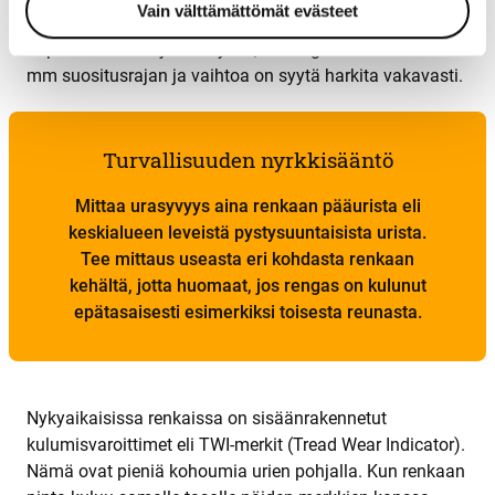
Vain välttämättömät evästeet
pintaa on vielä turvasuositusten mukaisesti jäljellä. Jos
hopeinen reunus jää näkyviin, on rengas kulunut alle 4
mm suositusrajan ja vaihtoa on syytä harkita vakavasti.
Turvallisuuden nyrkkisääntö
Mittaa urasyvyys aina renkaan pääurista eli
keskialueen leveistä pystysuuntaisista urista.
Tee mittaus useasta eri kohdasta renkaan
kehältä, jotta huomaat, jos rengas on kulunut
epätasaisesti esimerkiksi toisesta reunasta.
Nykyaikaisissa renkaissa on sisäänrakennetut
kulumisvaroittimet eli TWI-merkit (Tread Wear Indicator).
Nämä ovat pieniä kohoumia urien pohjalla. Kun renkaan