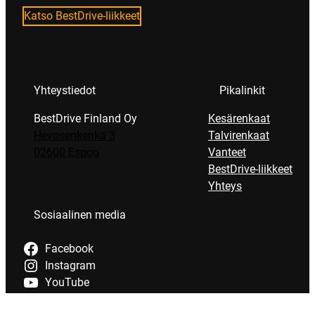
Katso BestDrive-liikkeet
Yhteystiedot
Pikalinkit
BestDrive Finland Oy
Kesärenkaat
Hevosenkenkä 3
Talvirenkaat
02600 Espoo
Vanteet
BestDrive-liikkeet
Yhteys
Sosiaalinen media
Facebook
Instagram
YouTube