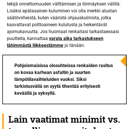
tekijä onnettomuuden välttämisen ja törmäyksen välillä.
Lisäksi epätasainen kuluminen voi olla merkki alustan
säätövirheistä, kuten vääristä ohjauskulmista, jotka
kasvattavat polttoaineen kulutusta ja heikentävät
ajomukavuutta. Jos huomaat renkaitasi tarkastaessasi
puutteita, kannattaa
varata aika tarkastukseen
lähimmästä liikkeestämme
jo tänään.
Pohjoismaisissa olosuhteissa renkaiden rasitus
on kovaa karhean asfaltin ja suurten
lämpötilavaihteluiden vuoksi. Siksi
tarkistusväliä on syytä tihentää erityisesti
keväällä ja syksyllä.
Lain vaatimat minimit vs.