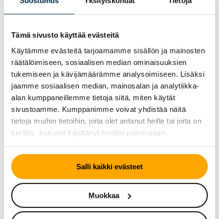
Suostumus
Yksityiskohdat
Tietoja
ennakoiden on paitsi turvallisuusteko, myös
taloudellisesti järkevää: tuore kumiseos tarjoaa
pienemmän vierintävastuksen, lyhyemmän
Tämä sivusto käyttää evästeitä
jarrutusmatkan ja hiljaisemman ajoäänen, mikä
Käytämme evästeitä tarjoamamme sisällön ja mainosten
parantaa matkustusmukavuutta ja vähentää auton
räätälöimiseen, sosiaalisen median ominaisuuksien
kokonaiskulutusta.
tukemiseen ja kävijämäärämme analysoimiseen. Lisäksi
jaamme sosiaalisen median, mainosalan ja analytiikka-
Urasyvyyden mittaaminen
alan kumppaneillemme tietoja siitä, miten käytät
käytännössä: työkalut ja
sivustoamme. Kumppanimme voivat yhdistää näitä
tietoja muihin tietoihin, joita olet antanut heille tai joita on
oikea tekniikka
kerätty, kun olet käyttänyt heidän palvelujaan.
Mittaus onnistuu tarkimmin urasyvyysmittarilla, joka on
Salli kaikki evästeet
edullinen ja helppokäyttöinen työkalu. Jos mittaria ei ole
käsillä, kahden euron kolikko on erinomainen apuväline
nopeaan tarkistukseen. Kolikon hopeanvärinen reunus
Muokkaa
on leveydeltään noin neljä millimetriä. Kun asetat
kolikon renkaan uraan ja hopeareunus peittyy kokonaan,