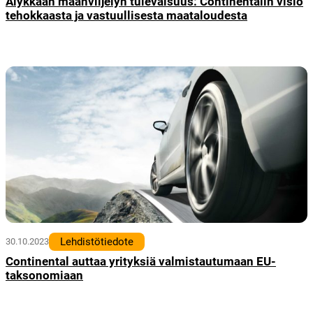
Älykkään maanviljelyn tulevaisuus: Continentalin visio
tehokkaasta ja vastuullisesta maataloudesta
Lehdistötiedote
30.10.2023
Continental auttaa yrityksiä valmistautumaan EU-
taksonomiaan