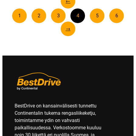
←
1
2
3
4
5
6
→
BestDrive on kansainvälisesti tunnettu
Continentalin tukema rengasliikeketju,
toimintamme ydin on vahvasti
paikallisuudessa. Verkostoomme kuuluu
noin 30 liikettä eri puolilla Suomea, ja