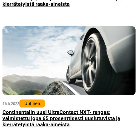
kierrätetyistä raaka-aineista
Uutinen
16.6.2023
Continentalin uusi UltraContact NXT- rengas;
valmistettu jopa 65 prosenttisesti uusiutuvista ja
kierrätetyistä raaka-aineista