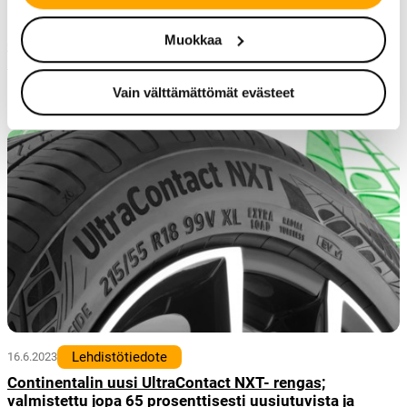
Uutinen
1.9.2023
Muokkaa
Continentalin rengastehdas Portugalissa saa ISCC
PLUS -sertifikaatin
Vain välttämättömät evästeet
Lehdistötiedote
16.6.2023
Continentalin uusi UltraContact NXT- rengas;
valmistettu jopa 65 prosenttisesti uusiutuvista ja