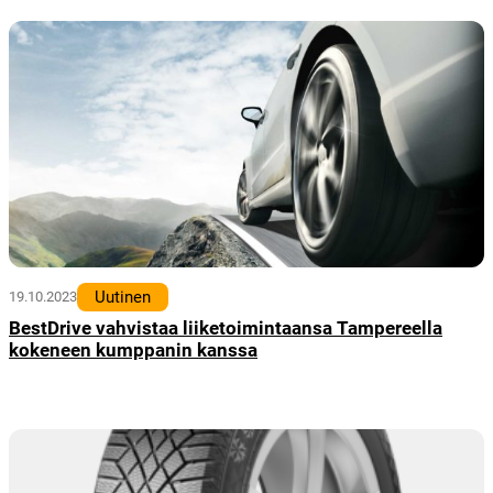
Uutinen
19.10.2023
BestDrive vahvistaa liiketoimintaansa Tampereella
kokeneen kumppanin kanssa