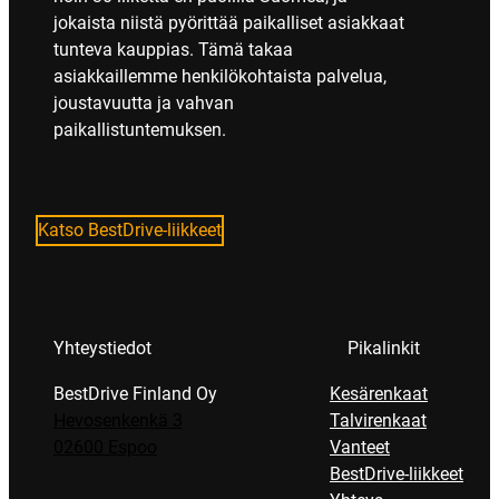
jokaista niistä pyörittää paikalliset asiakkaat
tunteva kauppias. Tämä takaa
asiakkaillemme henkilökohtaista palvelua,
joustavuutta ja vahvan
paikallistuntemuksen.
Katso BestDrive-liikkeet
Yhteystiedot
Pikalinkit
BestDrive Finland Oy
Kesärenkaat
Hevosenkenkä 3
Talvirenkaat
02600 Espoo
Vanteet
BestDrive-liikkeet