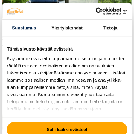
Suostumus
Yksityiskohdat
Tietoja
Lehdistötiedote
1.9.2023
Continentalin rengastehdas Portugalissa saa ISCC
PLUS -sertifikaatin
Tämä sivusto käyttää evästeitä
Käytämme evästeitä tarjoamamme sisällön ja mainosten
räätälöimiseen, sosiaalisen median ominaisuuksien
tukemiseen ja kävijämäärämme analysoimiseen. Lisäksi
jaamme sosiaalisen median, mainosalan ja analytiikka-
alan kumppaneillemme tietoja siitä, miten käytät
sivustoamme. Kumppanimme voivat yhdistää näitä
tietoja muihin tietoihin, joita olet antanut heille tai joita on
kerätty, kun olet käyttänyt heidän palvelujaan.
Salli kaikki evästeet